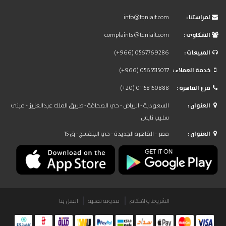
: لمراستنا
info@tqniait.com
: الشكاوى
complaints@tqniait.com
: المبيعات
(+966) 0567769286
: خدمة العملاء
(+966) 0565515077
: فرع القاهرة
(+20) 01158150888
: العنوان
السعودية - الرياض - حي الصحافة - طريق الملك عبدالعزيز - مبنى
سليب نايس
: العنوان
مصر - القاهرة الجديدة - حي البنفسج - ق 15
الشروط والاحكام
مدونة تقنية
اتصل بنا