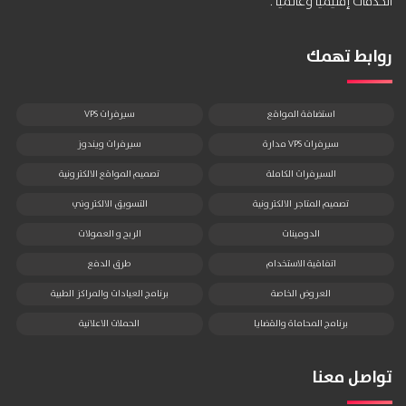
الخدمات إقليمياً وعالمياً .
روابط تهمك
استضافة المواقع
سيرفرات VPS
سيرفرات VPS مدارة
سيرفرات ويندوز
السيرفرات الكاملة
تصميم المواقع الالكترونية
تصميم المتاجر الالكترونية
التسويق الالكتروني
الدومينات
الربح و العمولات
اتفاقية الاستخدام
طرق الدفع
العروض الخاصة
برنامج العيادات والمراكز الطبية
برنامج المحاماة والقضايا
الحملات الاعلانية
تواصل معنا