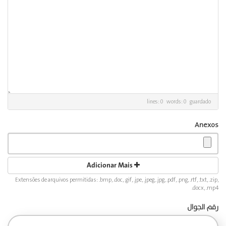
lines: 0 words: 0
guardado
Anexos
Adicionar Mais
Extensões de arquivos permitidas: .bmp, .doc, .gif, .jpe, .jpeg, .jpg, .pdf, .png, .rtf, .txt, .zip,
.docx, .mp4
رقم الجوال