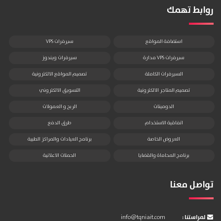
روابط تهمك
استضافة المواقع
سيرفرات VPS
سيرفرات VPS مدارة
سيرفرات ويندوز
السيرفرات الكاملة
تصميم المواقع الالكترونية
تصميم المتاجر الالكترونية
التسويق الالكتروني
الدومينات
الربح و العمولات
اتفاقية الاستخدام
طرق الدفع
العروض الخاصة
برنامج العيادات والمراكز الطبية
برنامج المحاماة والقضايا
الحملات الاعلانية
تواصل معنا
: لمراستنا
info@tqniait.com