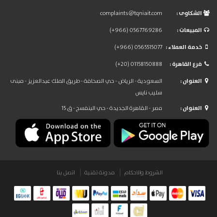
: الشكاوى
complaints@tqniait.com
: المبيعات
(+966) 0567769286
: خدمة العملاء
(+966) 0565515077
: فرع القاهرة
(+20) 01158150888
: العنوان
السعودية - الرياض - حي الصحافة - طريق الملك عبدالعزيز - مبنى
سليب نايس
: العنوان
مصر - القاهرة الجديدة - حي البنفسج - ق 15
الشروط والاحكام
مدونة تقنية
اتصل بنا