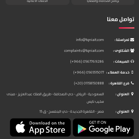
برنامج المحاماة والقضايا
الحملات الاعلانية
تواصل معنا
: لمراستنا
info@tqniait.com
: الشكاوى
complaints@tqniait.com
: المبيعات
(+966) 0567769286
: خدمة العملاء
(+966) 0565515077
: فرع القاهرة
(+20) 01158150888
: العنوان
السعودية - الرياض - حي الصحافة - طريق الملك عبدالعزيز - مبنى
سليب نايس
: العنوان
مصر - القاهرة الجديدة - حي البنفسج - ق 15