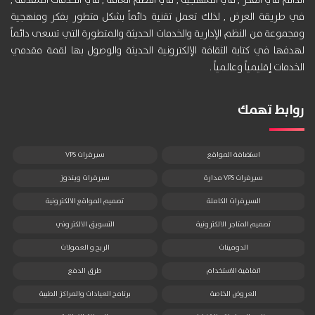
الدائم في الفكر , في المنهجية , في النظم العامة , في الخدمات المقدمة ,
في طريقة العرض , لذلك تعمل تقنية دائماً بشكل متطور بفكر ومنهجية
ومجموعة من النظم الإدارية والخدمات الحديثة والمتطورة التي تسعى دائماً
لهدفها في كتابة الثقافة الإلكترونية الحديثة والوصول بها لقمة مقدمي
الخدمات إقليمياً وعالمياً .
روابط تهمك
استضافة المواقع
سيرفرات VPS
سيرفرات VPS مدارة
سيرفرات ويندوز
السيرفرات الكاملة
تصميم المواقع الالكترونية
تصميم المتاجر الالكترونية
التسويق الالكتروني
الدومينات
الربح و العمولات
اتفاقية الاستخدام
طرق الدفع
العروض الخاصة
برنامج العيادات والمراكز الطبية