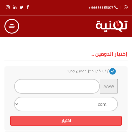
+ 966 565 515 077
إختيار الدومين ...
أرغب في حجز دومين جديد
www.
اختيار