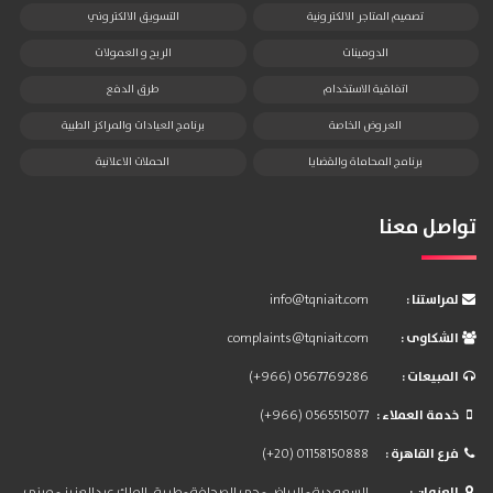
تصميم المتاجر الالكترونية
التسويق الالكتروني
الدومينات
الربح و العمولات
اتفاقية الاستخدام
طرق الدفع
العروض الخاصة
برنامج العيادات والمراكز الطبية
برنامج المحاماة والقضايا
الحملات الاعلانية
تواصل معنا
: لمراستنا
info@tqniait.com
: الشكاوى
complaints@tqniait.com
: المبيعات
(+966) 0567769286
: خدمة العملاء
(+966) 0565515077
: فرع القاهرة
(+20) 01158150888
: العنوان
السعودية - الرياض - حي الصحافة - طريق الملك عبدالعزيز - مبنى