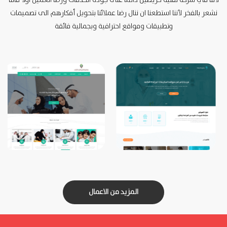
لأننا في شركة تقنية حريصين دائماً على جودة الخدمات ورضا العميل اولأ فاننا
نشعر بالفخر لأننا استطعنا ان ننال رضا عملائنا بتحويل أفكارهم الى تصميمات
وتطبيقات ومواقع احترافية وبجمالية فائقة
المزيد من الاعمال