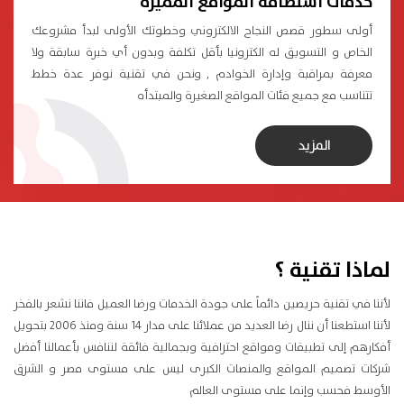
خدمات استضافة المواقع المميزة
أولى سطور قصص النجاح الالكتروني وخطوتك الأولى لبدأ مشروعك
الخاص و التسويق له الكترونيا بأقل تكلفة وبدون أي خبرة سابقة ولا
معرفة بمراقبة وإدارة الخوادم , ونحن في تقنية نوفر عدة خطط
تتناسب مع جميع فئات المواقع الصغيرة والمبتدأه
المزيد
لماذا تقنية ؟
لأننا في تقنية حريصين دائماً على جودة الخدمات ورضا العميل فاننا نشعر بالفخر
لأننا استطعنا أن ننال رضا العديد من عملائنا على مدار 14 سنة ومنذ 2006 بتحويل
أفكارهم إلى تطبيقات ومواقع احترافية وبجمالية فائقة لننافس بأعمالنا أفضل
شركات تصميم المواقع والمنصات الكبرى ليس على مستوى مصر و الشرق
الأوسط فحسب وإنما على مستوى العالم