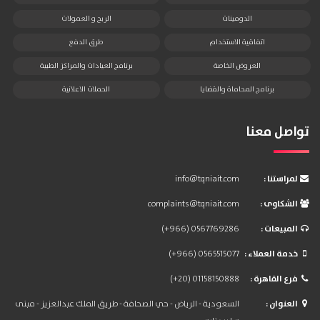
الدومينات
الربح و العمولات
اتفاقية الاستخدام
طرق الدفع
العروض الخاصة
برنامج العيادات والمراكز الطبية
برنامج المحاماة والقضايا
الحملات الاعلانية
تواصل معنا
: لمراستنا
info@tqniait.com
: الشكاوى
complaints@tqniait.com
: المبيعات
(+966) 0567769286
: خدمة العملاء
(+966) 0565515077
: فرع القاهرة
(+20) 01158150888
: العنوان
السعودية - الرياض - حي الصحافة - طريق الملك عبدالعزيز - مبنى