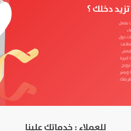
زيد دخلك ؟
نت بفضل
اء
ات حول
تطاعت
البعض
كبيرة
ترويج
ة ويسر
ريقك .
للعملاء : خدماتك علينا