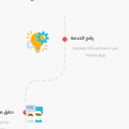
رشح الخدمة
رشح خدماتنا لأصدقائك ومعارفك
وزوار موقعك
حقق مبي
عند شر