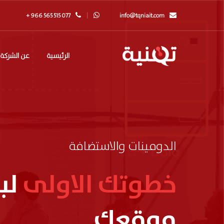
+ 966 565 515 077
info@tqniait.com
الرئيسية
عن الشركة
الدومينات والاستضافة
خطوتك الاولى
لبن
موقعك