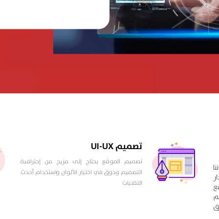
تصميم UI-UX
تصميم الموقع يحتاج إلى مزيج من إحترافية
نا
التصميم وذوق في اختيار الألوان واستخدام أحدث
ار
التقنيات
قع
م
ق