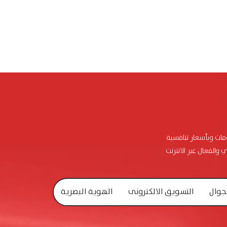
ومات وبأسعار تنافسية
 والفعال عبر الانترنت
جوال
التسويق الالكترونى
الهوية البصرية