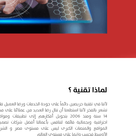
لماذا تقنية ؟
لأننا في تقنية حريصين دائماً على جودة الخدمات ورضا العميل فان
نشعر بالفخر لأننا استطعنا أن ننال رضا العديد من عملائنا على مد
14 سنة ومنذ 2006 بتحويل أفكارهم إلى تطبيقات وموا
احترافية وبجمالية فائقة لننافس بأعمالنا أفضل شركات تصمي
المواقع والمنصات الكبرى ليس على مستوى مصر و الشر
الأوسط فحسب وإنما على مستوى العالم