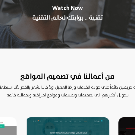
Watch Now
تقنية .. بوابتك لعالم التقنية
من أعمالنا في تصميم المواقع
 حريصين دائماً على جودة الخدمات ورضا العميل اولأ فاننا نشعر بالفخر لأننا استطعنا ا
بتحويل أفكارهم الى تصميمات وتطبيقات ومواقع احترافية وبجمالية فائقة