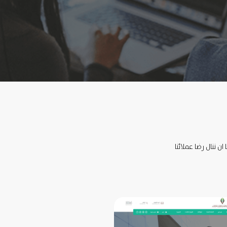
ن ننال رضا عملائنا