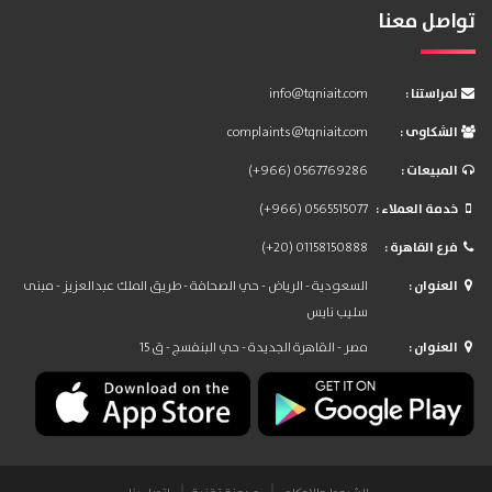
تواصل معنا
: لمراستنا
info@tqniait.com
: الشكاوى
complaints@tqniait.com
: المبيعات
(+966) 0567769286
: خدمة العملاء
(+966) 0565515077
: فرع القاهرة
(+20) 01158150888
: العنوان
السعودية - الرياض - حي الصحافة - طريق الملك عبدالعزيز - مبنى
سليب نايس
: العنوان
مصر - القاهرة الجديدة - حي البنفسج - ق 15