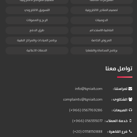
السيرفرات الكاملة
تصميم المواقع الالكترونية
تصميم المتاجر الالكترونية
التسويق الالكتروني
الدومينات
الربح و العمولات
اتفاقية الاستخدام
طرق الدفع
العروض الخاصة
برنامج العيادات والمراكز الطبية
برنامج المحاماة والقضايا
الحملات الاعلانية
تواصل معنا
: لمراستنا
info@tqniait.com
: الشكاوى
complaints@tqniait.com
: المبيعات
(+966) 0567769286
: خدمة العملاء
(+966) 0565515077
: فرع القاهرة
(+20) 01158150888