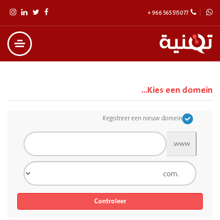
+ 966 565 515 077
Kies een domein...
Registreer een nieuw domein
www.
Controleer