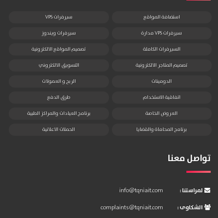
استضافة المواقع
سيرفرات VPS
سيرفرات VPS مدارة
سيرفرات ويندوز
السيرفرات الكاملة
تصميم المواقع الالكترونية
تصميم المتاجر الالكترونية
التسويق الالكتروني
الدومينات
الربح و العمولات
اتفاقية الاستخدام
طرق الدفع
العروض الخاصة
برنامج العيادات والمراكز الطبية
برنامج المحاماة والقضايا
الحملات الاعلانية
تواصل معنا
: لمراستنا
info@tqniait.com
: الشكاوى
complaints@tqniait.com