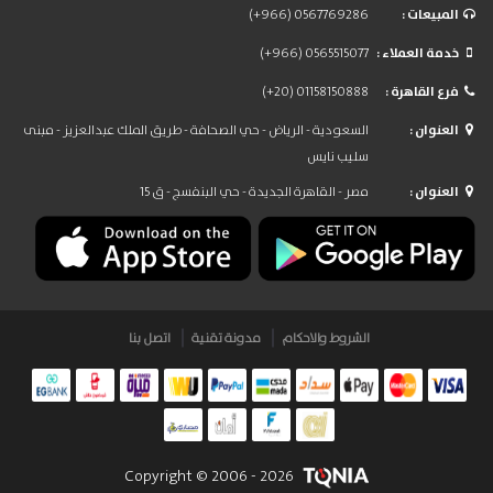
: المبيعات
(+966) 0567769286
: خدمة العملاء
(+966) 0565515077
: فرع القاهرة
(+20) 01158150888
: العنوان
السعودية - الرياض - حي الصحافة - طريق الملك عبدالعزيز - مبنى
سليب نايس
: العنوان
مصر - القاهرة الجديدة - حي البنفسج - ق 15
الشروط والاحكام
مدونة تقنية
اتصل بنا
Copyright © 2006 -
2026