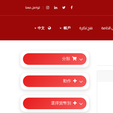
تواصل معنا
 الخاصة
فتح تذكرة
帳戶
中文
分類
動作
選擇貨幣別