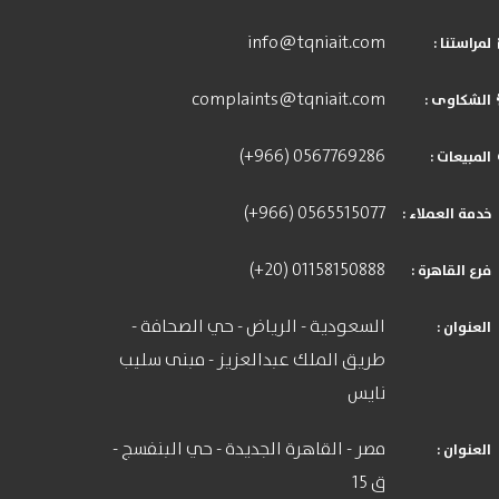
info@tqniait.com
: لمراستنا
complaints@tqniait.com
: الشكاوى
(+966) 0567769286
: المبيعات
(+966) 0565515077
: خدمة العملاء
(+20) 01158150888
: فرع القاهرة
السعودية - الرياض - حي الصحافة -
: العنوان
طريق الملك عبدالعزيز - مبنى سليب
نايس
مصر - القاهرة الجديدة - حي البنفسج -
: العنوان
ق 15