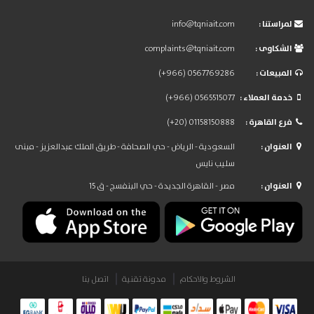
: لمراستنا
info@tqniait.com
: الشكاوى
complaints@tqniait.com
: المبيعات
(+966) 0567769286
: خدمة العملاء
(+966) 0565515077
: فرع القاهرة
(+20) 01158150888
: العنوان
السعودية - الرياض - حي الصحافة - طريق الملك عبدالعزيز - مبنى
سليب نايس
: العنوان
مصر - القاهرة الجديدة - حي البنفسج - ق 15
الشروط والاحكام
مدونة تقنية
اتصل بنا