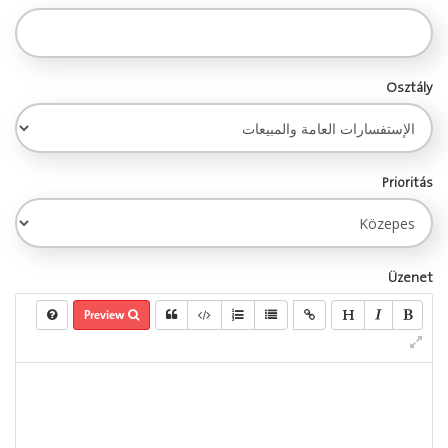
Osztály
Prioritás
Üzenet
Preview