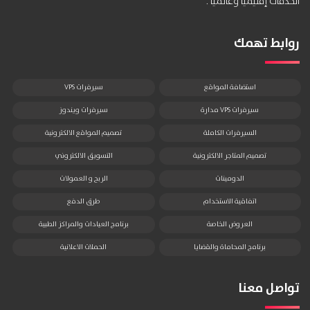
الخدمات إقليمياً وعالمياً .
روابط تهمك
استضافة المواقع
سيرفرات VPS
سيرفرات VPS مدارة
سيرفرات ويندوز
السيرفرات الكاملة
تصميم المواقع الالكترونية
تصميم المتاجر الالكترونية
التسويق الالكتروني
الدومينات
الربح و العمولات
اتفاقية الاستخدام
طرق الدفع
العروض الخاصة
برنامج العيادات والمراكز الطبية
برنامج المحاماة والقضايا
الحملات الاعلانية
تواصل معنا