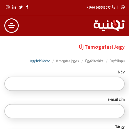
+ 966 565 515 077
Új Támogatási Jegy
Jegy beküldése
Támogatás jegyek
Ügyfél terület
Ügyfélkapu
Név
E-mail cím
Tárgy