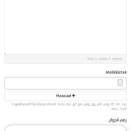
lines: 0 words: 0
mentve
Mellékletek
Hozzáad
Engedélyezett fájl kiterjesztések: .bmp, .doc, .gif, .jpe, .jpeg, .jpg, .pdf, .png, .rtf, .txt, .zip,
.docx, .mp4
رقم الجوال