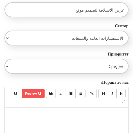
Сектор
Приоритет
Порака до нас:
Preview