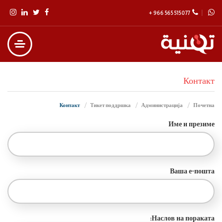
+ 966 565 515 077
Контакт
Контакт
Тикет поддршка
Администрација
Почетна
Име и презиме
Ваша е-пошта
Наслов на пораката: