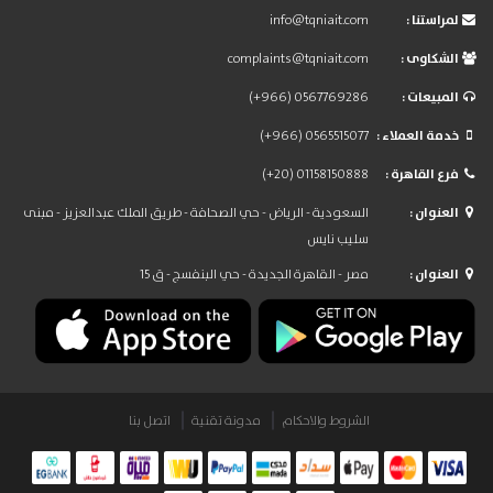
: لمراستنا
info@tqniait.com
: الشكاوى
complaints@tqniait.com
: المبيعات
(+966) 0567769286
: خدمة العملاء
(+966) 0565515077
: فرع القاهرة
(+20) 01158150888
: العنوان
السعودية - الرياض - حي الصحافة - طريق الملك عبدالعزيز - مبنى
سليب نايس
: العنوان
مصر - القاهرة الجديدة - حي البنفسج - ق 15
الشروط والاحكام
مدونة تقنية
اتصل بنا