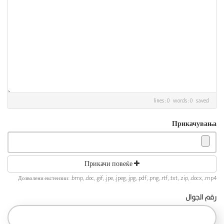
lines: 0 words: 0
saved
Прикачувања
Прикачи повеќе
Дозволени екстензии: .bmp, .doc, .gif, .jpe, .jpeg, .jpg, .pdf, .png, .rtf, .txt, .zip, .docx, .mp4
رقم الجوال