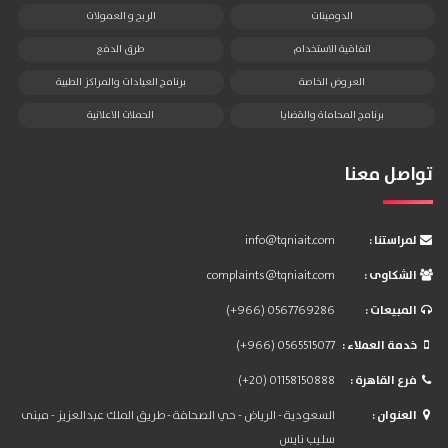
الدومينات
الربح و العمولات
اتفاقية الاستخدام
طرق الدفع
العروض الخاصة
برنامج العيادات والمراكز الطبية
برنامج المحاماة والقضايا
الحملات الاعلانية
تواصل معنا
: لمراستنا
info@tqniait.com
: الشكاوى
complaints@tqniait.com
: المبيعات
(+966) 0567769286
: خدمة العملاء
(+966) 0565515077
: فرع القاهرة
(+20) 01158150888
: العنوان
السعودية - الرياض - حي الصحافة - طريق الملك عبدالعزيز - مبنى
سليب نايس