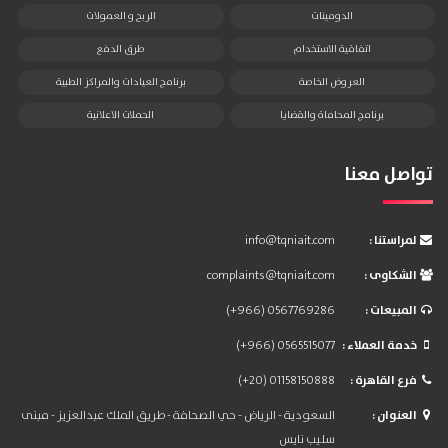
الدومينات
الربح و العمولات
اتفاقية الاستخدام
طرق الدفع
العروض الخاصة
برنامج العيادات والمراكز الطبية
برنامج المحاماة والقضايا
الحملات الاعلانية
تواصل معنا
: لمراستنا
info@tqniait.com
: الشكاوى
complaints@tqniait.com
: المبيعات
(+966) 0567769286
: خدمة العملاء
(+966) 0565515077
: فرع القاهرة
(+20) 01158150888
: العنوان
السعودية - الرياض - حي الصحافة - طريق الملك عبدالعزيز - مبنى
سليب نايس