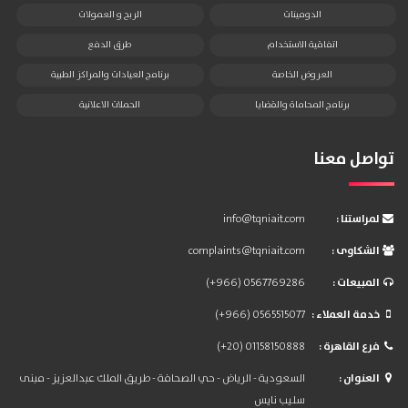
الدومينات
الربح و العمولات
اتفاقية الاستخدام
طرق الدفع
العروض الخاصة
برنامج العيادات والمراكز الطبية
برنامج المحاماة والقضايا
الحملات الاعلانية
تواصل معنا
: لمراستنا
info@tqniait.com
: الشكاوى
complaints@tqniait.com
: المبيعات
(+966) 0567769286
: خدمة العملاء
(+966) 0565515077
: فرع القاهرة
(+20) 01158150888
: العنوان
السعودية - الرياض - حي الصحافة - طريق الملك عبدالعزيز - مبنى
سليب نايس