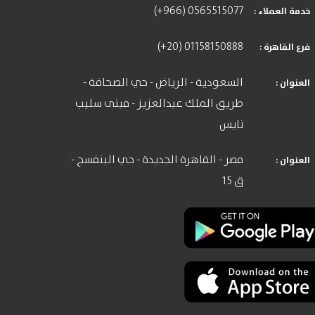
(+966) 0565515077
: خدمة العملاء
(+20) 01158150888
: فرع القاهرة
السعودية - الرياض - حي الصحافة -
: العنوان
طريق الملك عبدالعزيز - مبنى سليب
نايس
مصر - القاهرة الجديدة - حي البنفسج -
: العنوان
ق 15