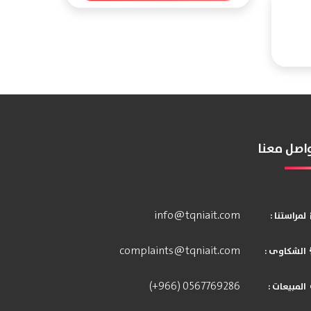
اصل معنا
info@tqniait.com
: لمراستنا
complaints@tqniait.com
: الشكاوى
(+966) 0567769286
: المبيعات