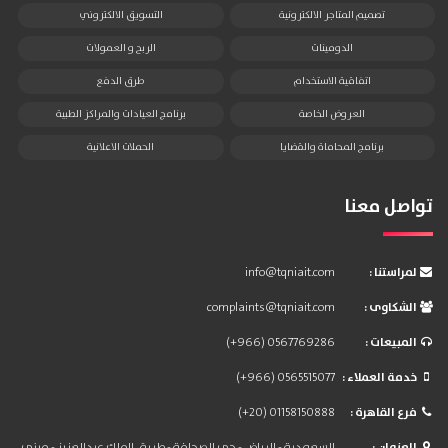
تصميم المتاجر الالكترونية
التسويق الالكتروني
الدومينات
الربح و العمولات
اتفاقية الاستخدام
طرق الدفع
العروض الخاصة
برنامج العيادات والمراكز الطبية
برنامج المحاماة والقضايا
الحملات الاعلانية
تواصل معنا
: لمراستنا
info@tqniait.com
: الشكاوى
complaints@tqniait.com
: المبيعات
(+966) 0567769286
: خدمة العملاء
(+966) 0565515077
: فرع القاهرة
(+20) 01158150888
: العنوان
السعودية - الرياض - حي الصحافة - طريق الملك عبدالعزيز - مبنى