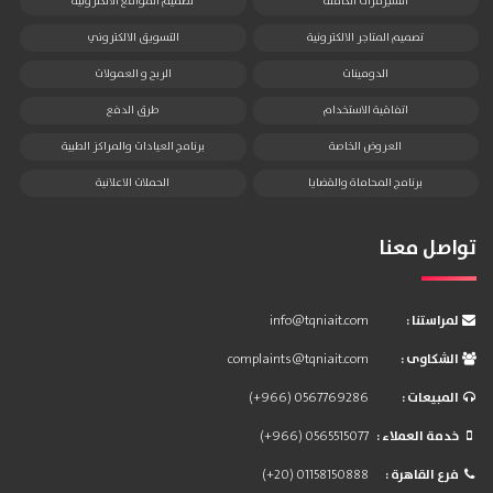
السيرفرات الكاملة
تصميم المواقع الالكترونية
تصميم المتاجر الالكترونية
التسويق الالكتروني
الدومينات
الربح و العمولات
اتفاقية الاستخدام
طرق الدفع
العروض الخاصة
برنامج العيادات والمراكز الطبية
برنامج المحاماة والقضايا
الحملات الاعلانية
تواصل معنا
: لمراستنا
info@tqniait.com
: الشكاوى
complaints@tqniait.com
: المبيعات
(+966) 0567769286
: خدمة العملاء
(+966) 0565515077
: فرع القاهرة
(+20) 01158150888