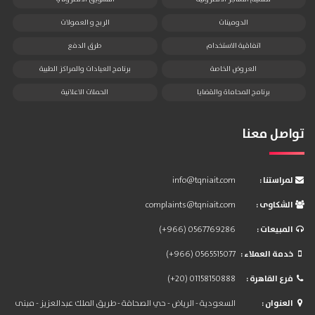
الدومينات
الربح و العمولات
اتفاقية الاستخدام
طرق الدفع
العروض الخاصة
برنامج العيادات والمراكز الطبية
برنامج المحاماة والقضايا
الحملات الاعلانية
تواصل معنا
: لمراستنا
info@tqniait.com
: الشكاوى
complaints@tqniait.com
: المبيعات
(+966) 0567769286
: خدمة العملاء
(+966) 0565515077
: فرع القاهرة
(+20) 01158150888
: العنوان
السعودية - الرياض - حي الصحافة - طريق الملك عبدالعزيز - مبنى