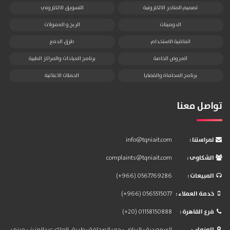
تصميم المتاجر الالكترونية
التسويق الالكتروني
الدومينات
الربح و العمولات
اتفاقية الاستخدام
طرق الدفع
العروض الخاصة
برنامج العيادات والمراكز الطبية
برنامج المحاماة والقضايا
الحملات الاعلانية
تواصل معنا
: لمراستنا
info@tqniait.com
: الشكاوى
complaints@tqniait.com
: المبيعات
(+966) 0567769286
: خدمة العملاء
(+966) 0565515077
: فرع القاهرة
(+20) 01158150888
: العنوان
السعودية - الرياض - حي الصحافة - طريق الملك عبدالعزيز - مبنى