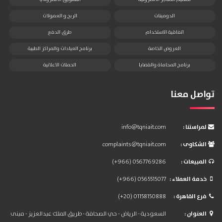
الدومينات
الربح و العمولات
اتفاقية الاستخدام
طرق الدفع
العروض الخاصة
برنامج العيادات والمراكز الطبية
برنامج المحاماة والقضايا
الحملات الاعلانية
تواصل معنا
: لمراستنا
info@tqniait.com
: الشكاوى
complaints@tqniait.com
: المبيعات
(+966) 0567769286
: خدمة العملاء
(+966) 0565515077
: فرع القاهرة
(+20) 01158150888
: العنوان
السعودية - الرياض - حي الصحافة - طريق الملك عبدالعزيز - مبنى