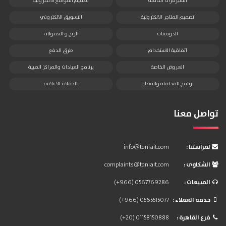
السيرفرات الكاملة
تصميم المواقع الالكترونية
تصميم المتاجر الالكترونية
التسويق الالكتروني
الدومينات
الربح و العمولات
اتفاقية الاستخدام
طرق الدفع
العروض الخاصة
برنامج العيادات والمراكز الطبية
برنامج المحاماة والقضايا
الحملات الاعلانية
تواصل معنا
: لمراستنا
info@tqniait.com
: الشكاوى
complaints@tqniait.com
: المبيعات
(+966) 0567769286
: خدمة العملاء
(+966) 0565515077
: فرع القاهرة
(+20) 01158150888