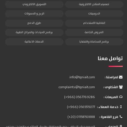
تصميم المتاجر الالكترونية
التسويق الالكتروني
الدومينات
الربح و العمولات
اتفاقية الاستخدام
طرق الدفع
العروض الخاصة
برنامج العيادات والمراكز الطبية
برنامج المحاماة والقضايا
الحملات الاعلانية
تواصل معنا
: لمراستنا
info@tqniait.com
: الشكاوى
complaints@tqniait.com
: المبيعات
(+966) 0567769286
: خدمة العملاء
(+966) 0565515077
: فرع القاهرة
(+20) 01158150888
: العنوان
السعودية - الرياض - حي الصحافة - طريق الملك عبدالعزيز - مبنى