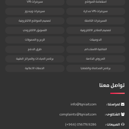
استضافة المواقع
سيرفرات VPS
سيرفرات VPS مدارة
سيرفرات ويندوز
السيرفرات الكاملة
تصميم المواقع الالكترونية
تصميم المتاجر الالكترونية
التسويق الالكتروني
الدومينات
الربح و العمولات
اتفاقية الاستخدام
طرق الدفع
العروض الخاصة
برنامج العيادات والمراكز الطبية
برنامج المحاماة والقضايا
الحملات الاعلانية
تواصل معنا
: لمراستنا
info@tqniait.com
: الشكاوى
complaints@tqniait.com
: المبيعات
(+966) 0567769286