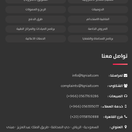
الدومينات
الربح و العمولات
اتفاقية الاستخدام
طرق الدفع
العروض الخاصة
برنامج العيادات والمراكز الطبية
برنامج المحاماة والقضايا
الحملات الاعلانية
تواصل معنا
: لمراستنا
info@tqniait.com
: الشكاوى
complaints@tqniait.com
: المبيعات
(+966) 0567769286
: خدمة العملاء
(+966) 0565515077
: فرع القاهرة
(+20) 01158150888
: العنوان
السعودية - الرياض - حي الصحافة - طريق الملك عبدالعزيز - مبنى