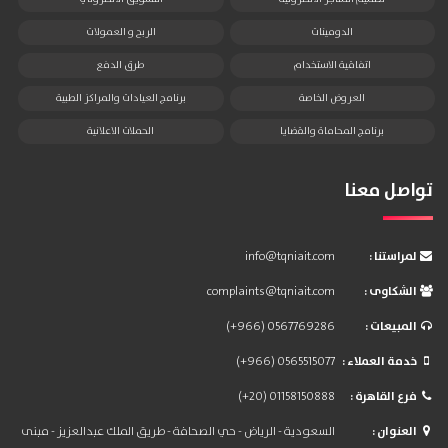
الدومينات
الربح و العمولات
اتفاقية الاستخدام
طرق الدفع
العروض الخاصة
برنامج العيادات والمراكز الطبية
برنامج المحاماة والقضايا
الحملات الاعلانية
تواصل معنا
: لمراستنا
info@tqniait.com
: الشكاوى
complaints@tqniait.com
: المبيعات
(+966) 0567769286
: خدمة العملاء
(+966) 0565515077
: فرع القاهرة
(+20) 01158150888
: العنوان
السعودية - الرياض - حي الصحافة - طريق الملك عبدالعزيز - مبنى