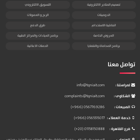
تصميم المتاجر الالكترونية
التسويق الالكتروني
الدومينات
الربح و العمولات
اتفاقية الاستخدام
طرق الدفع
العروض الخاصة
برنامج العيادات والمراكز الطبية
برنامج المحاماة والقضايا
الحملات الاعلانية
تواصل معنا
: لمراستنا
info@tqniait.com
: الشكاوى
complaints@tqniait.com
: المبيعات
(+966) 0567769286
: خدمة العملاء
(+966) 0565515077
: فرع القاهرة
(+20) 01158150888
: العنوان
السعودية - الرياض - حي الصحافة - طريق الملك عبدالعزيز - مبنى