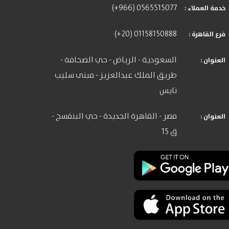
(+966) 0565515077
: خدمة العملاء
(+20) 01158150888
: فرع القاهرة
السعودية - الرياض - حي الصحافة -
: العنوان
طريق الملك عبدالعزيز - مبنى سليب
نايس
مصر - القاهرة الجديدة - حي البنفسج -
: العنوان
ق 15