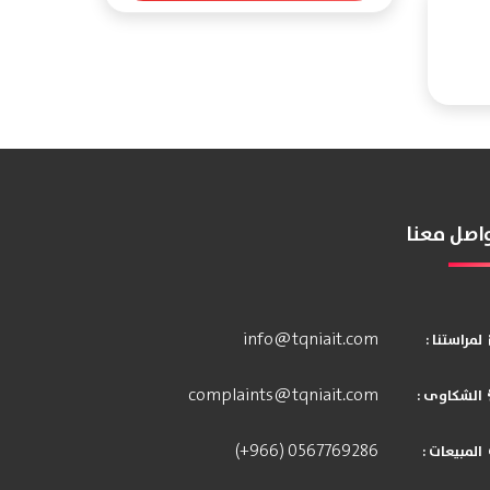
اصل معنا
info@tqniait.com
: لمراستنا
complaints@tqniait.com
: الشكاوى
(+966) 0567769286
: المبيعات