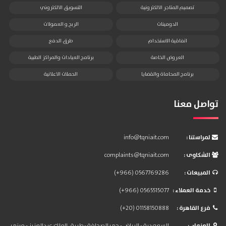
تصميم المتاجر الالكترونية
التسويق الالكتروني
الدومينات
الربح و العمولات
اتفاقية الاستخدام
طرق الدفع
العروض الخاصة
برنامج العيادات والمراكز الطبية
برنامج المحاماة والقضايا
الحملات الاعلانية
تواصل معنا
: لمراستنا
info@tqniait.com
: الشكاوى
complaints@tqniait.com
: المبيعات
(+966) 0567769286
: خدمة العملاء
(+966) 0565515077
: فرع القاهرة
(+20) 01158150888
: العنوان
السعودية - الرياض - حي الصحافة - طريق الملك عبدالعزيز - مبنى