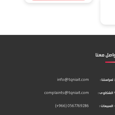
اصل معنا
info@tqniait.com
: لمراستنا
complaints@tqniait.com
: الشكاوى
(+966) 0567769286
: المبيعات