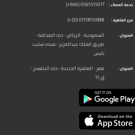
(+966) 0565515077
: خدمة العملاء
(+20) 01158150888
: فرع القاهرة
السعودية - الرياض - حي الصحافة -
: العنوان
طريق الملك عبدالعزيز - مبنى سليب
نايس
مصر - القاهرة الجديدة - حي البنفسج -
: العنوان
ق 15