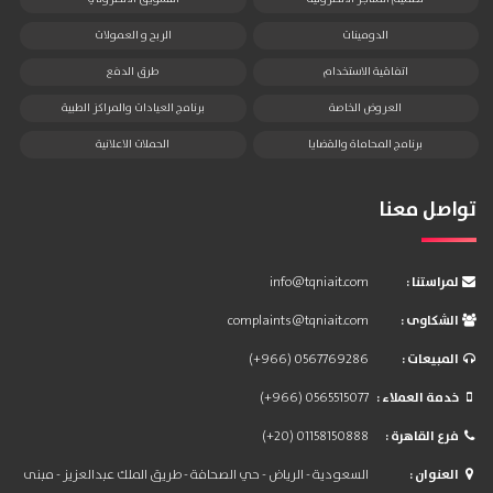
الدومينات
الربح و العمولات
اتفاقية الاستخدام
طرق الدفع
العروض الخاصة
برنامج العيادات والمراكز الطبية
برنامج المحاماة والقضايا
الحملات الاعلانية
تواصل معنا
: لمراستنا
info@tqniait.com
: الشكاوى
complaints@tqniait.com
: المبيعات
(+966) 0567769286
: خدمة العملاء
(+966) 0565515077
: فرع القاهرة
(+20) 01158150888
: العنوان
السعودية - الرياض - حي الصحافة - طريق الملك عبدالعزيز - مبنى