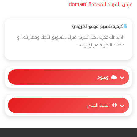
عرض المواد المحددة 'domain'
كيفية تصميم موقع الكتروني
لا بدّ أنّك فكرت ـ مثل كثيرين غيرك ـ بتسويق نتاجك ومهاراتك، أو
علامتك التجارية عبر الإنترنت،...
وسوم
الدعم الفني