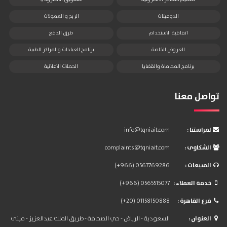
الدومينات
الربح و العمولات
اتفاقية الاستخدام
طرق الدفع
العروض الخاصة
برنامج العيادات والمراكز الطبية
برنامج المحاماة والقضايا
الحملات الاعلانية
تواصل معنا
: لمراستنا
info@tqniait.com
: الشكاوى
complaints@tqniait.com
: المبيعات
(+966) 0567769286
: خدمة العملاء
(+966) 0565515077
: فرع القاهرة
(+20) 01158150888
: العنوان
السعودية - الرياض - حي الصحافة - طريق الملك عبدالعزيز - مبنى