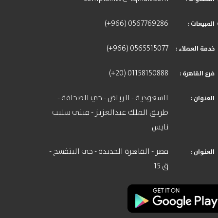
(+966) 0567769286
: المبيعات
(+966) 0565515077
: خدمة العملاء
(+20) 01158150888
: فرع القاهرة
السعودية - الرياض - حي الصحافة -
: العنوان
طريق الملك عبدالعزيز - مبنى سليب
نايس
مصر - القاهرة الجديدة - حي البنفسج -
: العنوان
ق 15