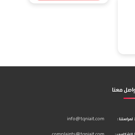
اصل معنا
info@tqniait.com
: لمراستنا
complaints@tqniait.com
: الشكاوى