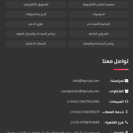
تصميم المتاجر الالكترونية
التسويق الالكتروني
الدومينات
الربح و العمولات
اتفاقية الاستخدام
طرق الدفع
العروض الخاصة
برنامج العيادات والمراكز الطبية
برنامج المحاماة والقضايا
الحملات الاعلانية
تواصل معنا
: لمراستنا
info@tqniait.com
: الشكاوى
complaints@tqniait.com
: المبيعات
(+966) 0567769286
: خدمة العملاء
(+966) 0565515077
: فرع القاهرة
(+20) 01158150888
: العنوان
السعودية - الرياض - حي الصحافة - طريق الملك عبدالعزيز - مبنى