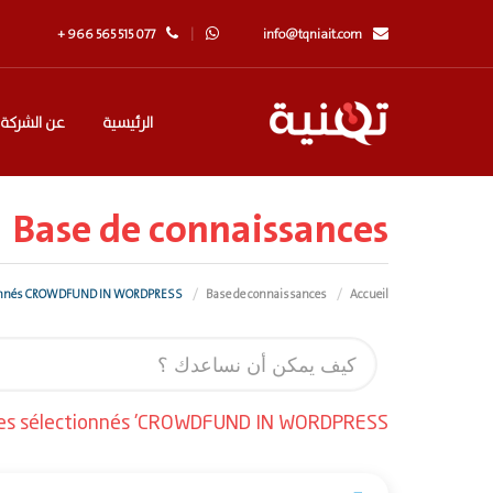
+ 966 565 515 077
info@tqniait.com
الرئيسية
عن الشركة
Base de connaissances
Voir les articles sélectionnés CROWDFUND IN WORDPRESS
Base de connaissances
Accueil
icles sélectionnés 'CROWDFUND IN WORDPRESS'