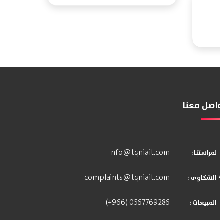
اصل معنا
info@tqniait.com
: لمراستنا
complaints@tqniait.com
: الشكاوى
(+966) 0567769286
: المبيعات