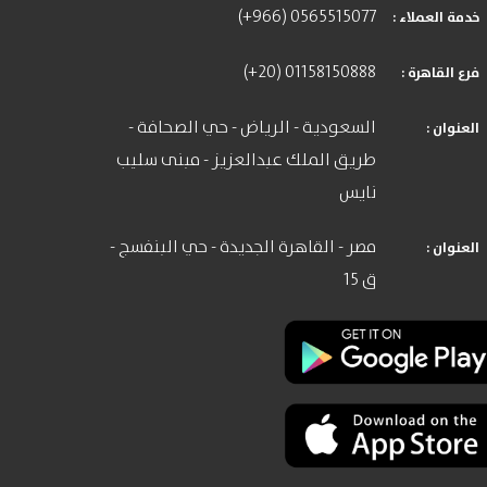
(+966) 0565515077
: خدمة العملاء
(+20) 01158150888
: فرع القاهرة
السعودية - الرياض - حي الصحافة -
: العنوان
طريق الملك عبدالعزيز - مبنى سليب
نايس
مصر - القاهرة الجديدة - حي البنفسج -
: العنوان
ق 15