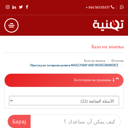
+ 966 565 515 077
База на знаења
База на знаења
Почетна
Преглед на тагирани дописи MAILCHIMP AND WOOCOMMERCE
Категории на прашања