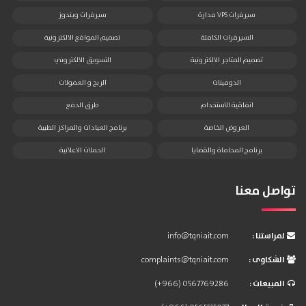
سيرفرات VPS مدارة
سيرفرات ويندوز
السيرفرات الكاملة
تصميم المواقع الالكترونية
تصميم المتاجر الالكترونية
التسويق الالكتروني
الدومينات
الربح و العمولات
اتفاقية الاستخدام
طرق الدفع
العروض الخاصة
برنامج العيادات والمراكز الطبية
برنامج المحاماة والقضايا
الحملات الاعلانية
تواصل معنا
: لمراستنا
info@tqniait.com
: الشكاوى
complaints@tqniait.com
: المبيعات
(+966) 0567769286