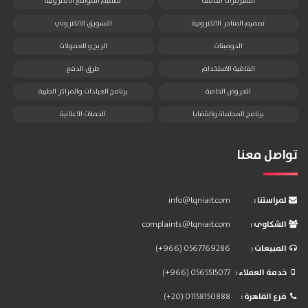
السيرفرات الكاملة
تصميم المواقع الالكترونية
تصميم المتاجر الالكترونية
التسويق الالكتروني
الدومينات
الربح و العمولات
اتفاقية الاستخدام
طرق الدفع
العروض الخاصة
برنامج العيادات والمراكز الطبية
برنامج المحاماة والقضايا
الحملات الاعلانية
تواصل معنا
: لمراستنا
info@tqniait.com
: الشكاوى
complaints@tqniait.com
: المبيعات
(+966) 0567769286
: خدمة العملاء
(+966) 0565515077
: فرع القاهرة
(+20) 01158150888