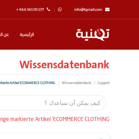
+ 966 565 515 077
info@tqniait.com
الرئيسية
عن ال
Wissensdatenbank
zeige markierte Artikel ECOMMERCE CLOTHING
Wissensdatenbank
Support
eige markierte Artikel 'ECOMMERCE CLOTHING'