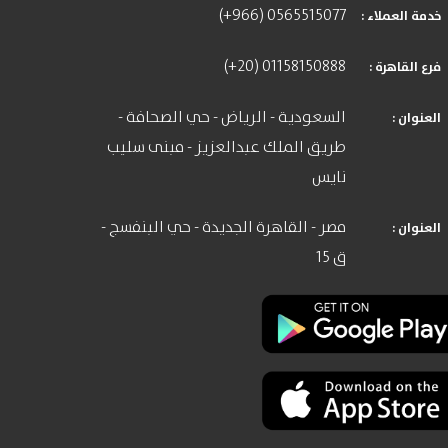
(+966) 0565515077
: خدمة العملاء
(+20) 01158150888
: فرع القاهرة
السعودية - الرياض - حي الصحافة -
: العنوان
طريق الملك عبدالعزيز - مبنى سليب
نايس
مصر - القاهرة الجديدة - حي البنفسج -
: العنوان
ق 15