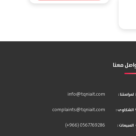
اصل معنا
info@tqniait.com
: لمراستنا
complaints@tqniait.com
: الشكاوى
(+966) 0567769286
: المبيعات