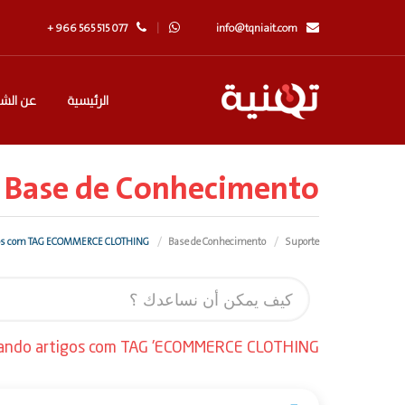
+ 966 565 515 077
info@tqniait.com
الرئيسية
عن الشر
Base de Conhecimento
Visualizando artigos com TAG ECOMMERCE CLOTHING
Base de Conhecimento
Suporte
zando artigos com TAG 'ECOMMERCE CLOTHING'