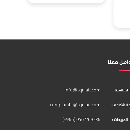
اصل معنا
info@tqniait.com
: لمراستنا
complaints@tqniait.com
: الشكاوى
(+966) 0567769286
: المبيعات