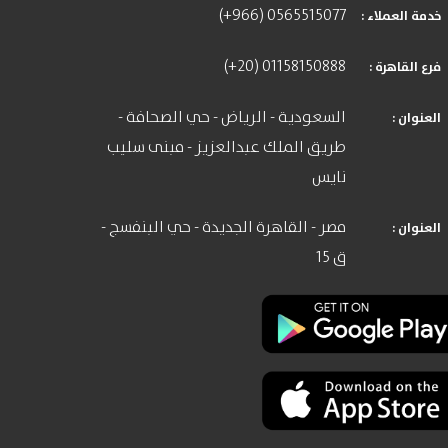
(+966) 0565515077
: خدمة العملاء
(+20) 01158150888
: فرع القاهرة
السعودية - الرياض - حي الصحافة -
: العنوان
طريق الملك عبدالعزيز - مبنى سليب
نايس
مصر - القاهرة الجديدة - حي البنفسج -
: العنوان
ق 15