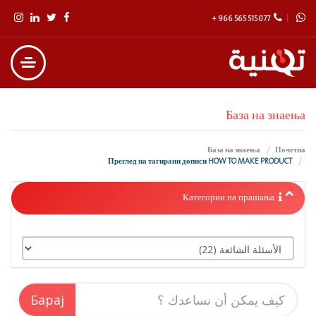
+ 966 565 515 077
База на знаења
База на знаења
Почетна
Преглед на тагирани дописи HOW TO MAKE PRODUCT
Категории на прашања