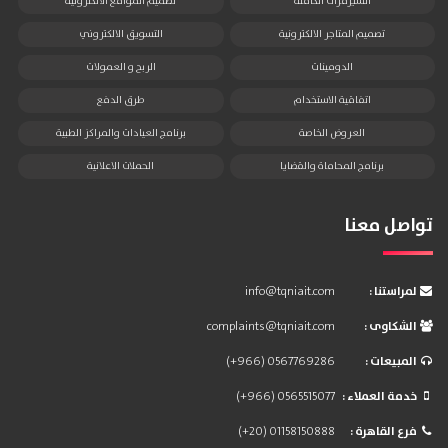
السيرفرات الكاملة
تصميم المواقع الالكترونية
تصميم المتاجر الالكترونية
التسويق الالكتروني
الدومينات
الربح و العمولات
اتفاقية الاستخدام
طرق الدفع
العروض الخاصة
برنامج العيادات والمراكز الطبية
برنامج المحاماة والقضايا
الحملات الاعلانية
تواصل معنا
: لمراستنا
info@tqniait.com
: الشكاوى
complaints@tqniait.com
: المبيعات
(+966) 0567769286
: خدمة العملاء
(+966) 0565515077
: فرع القاهرة
(+20) 01158150888