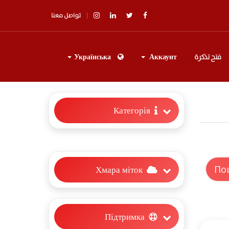
تواصل معنا
فتح تذكرة
Аккаунт
Українська
Категорія
Хмара міток
Підтримка