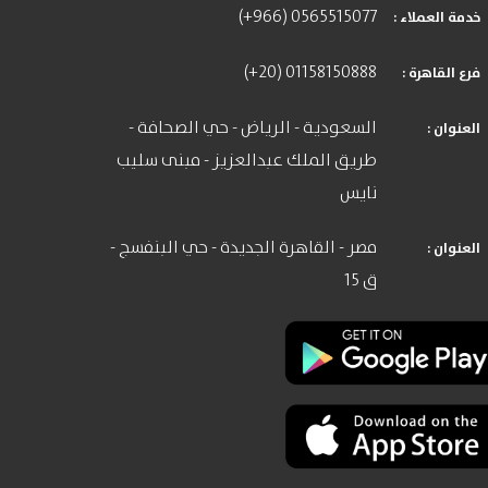
(+966) 0565515077
: خدمة العملاء
(+20) 01158150888
: فرع القاهرة
السعودية - الرياض - حي الصحافة -
: العنوان
طريق الملك عبدالعزيز - مبنى سليب
نايس
مصر - القاهرة الجديدة - حي البنفسج -
: العنوان
ق 15