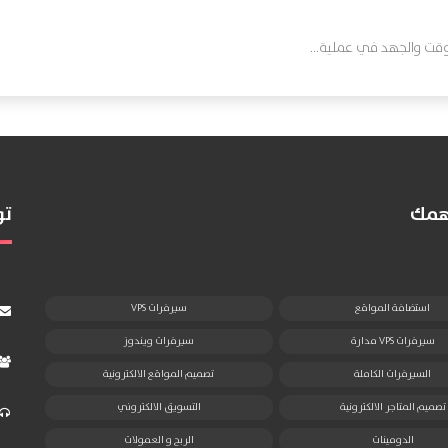
قت والجهد في عملية...
تهمك
تو
استضافة المواقع
سيرفرات VPS
سيرفرات VPS مدارة
سيرفرات ويندوز
السيرفرات الكاملة
تصميم المواقع الالكترونية
تصميم المتاجر الالكترونية
التسويق الالكتروني
الدومينات
الربح و العمولات