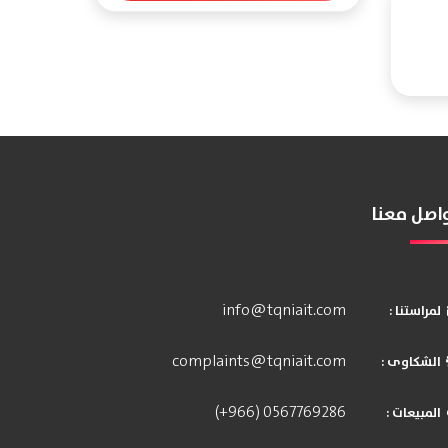
اصل معنا
info@tqniait.com
: لمراستنا
complaints@tqniait.com
: الشكاوى
(+966) 0567769286
: المبيعات