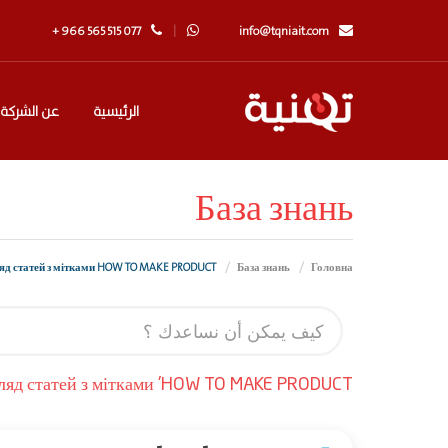
+ 966 565 515 077
info@tqniait.com
الرئيسية
عن الشركة
База знань
Перегляд статей з мітками HOW TO MAKE PRODUCT
База знань
Головна
ляд статей з мітками 'HOW TO MAKE PRODUCT'