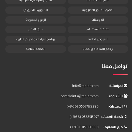
السيرفرات الكاملة
تصميم المواقع الالكترونية
تصميم المتاجر الالكترونية
التسويق الالكتروني
الدومينات
الربح و العمولات
اتفاقية الاستخدام
طرق الدفع
العروض الخاصة
برنامج العيادات والمراكز الطبية
برنامج المحاماة والقضايا
الحملات الاعلانية
تواصل معنا
: لمراستنا
info@tqniait.com
: الشكاوى
complaints@tqniait.com
: المبيعات
(+966) 0567769286
: خدمة العملاء
(+966) 0565515077
: فرع القاهرة
(+20) 01158150888